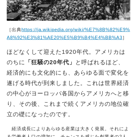
［出典
https://ja.wikipedia.org/wiki/%E7%8B%82%E9%
A8%92%E3%81%AE20%E5%B9%B4%E4%BB%A3
］
ほどなくして迎えた1920年代。アメリカは
のちに
「狂騒の20年代」
と呼ばれるほど、
経済的にも文化的にも、あらゆる面で変化を
遂げる時代が到来しました。これは世界経済
の中心がヨーロッパ各国からアメリカへと移
り、その後、これまで続くアメリカの地位確
立の礎になったのです。
経済成長によりあらゆる産業は大きく発展。それによ
る労働者人口の増加に、チャンスを感じた創業者の2人