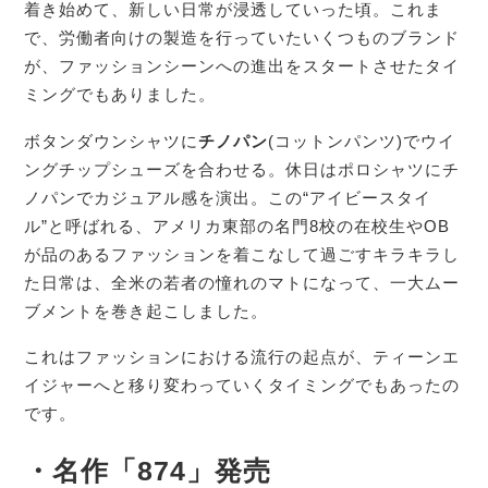
着き始めて、新しい日常が浸透していった頃。これま
で、労働者向けの製造を行っていたいくつものブランド
が、ファッションシーンへの進出をスタートさせたタイ
ミングでもありました。
ボタンダウンシャツに
チノパン
(コットンパンツ)でウイ
ングチップシューズを合わせる。休日はポロシャツにチ
ノパンでカジュアル感を演出。この“アイビースタイ
ル”と呼ばれる、アメリカ東部の名門8校の在校生やOB
が品のあるファッションを着こなして過ごすキラキラし
た日常は、全米の若者の憧れのマトになって、一大ムー
ブメントを巻き起こしました。
これはファッションにおける流行の起点が、ティーンエ
イジャーへと移り変わっていくタイミングでもあったの
です。
・名作「874」発売