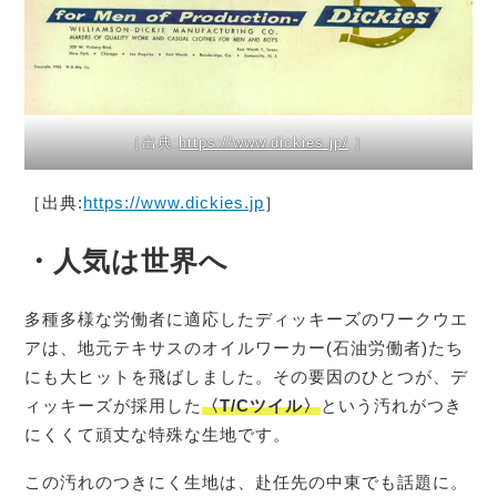
［出典:
https://www.dickies.jp/
］
［出典:
https://www.dickies.jp
］
・人気は世界へ
多種多様な労働者に適応したディッキーズのワークウエ
アは、地元テキサスのオイルワーカー(石油労働者)たち
にも大ヒットを飛ばしました。その要因のひとつが、デ
ィッキーズが採用した
〈T/Cツイル〉
という汚れがつき
にくくて頑丈な特殊な生地です。
この汚れのつきにく生地は、赴任先の中東でも話題に。