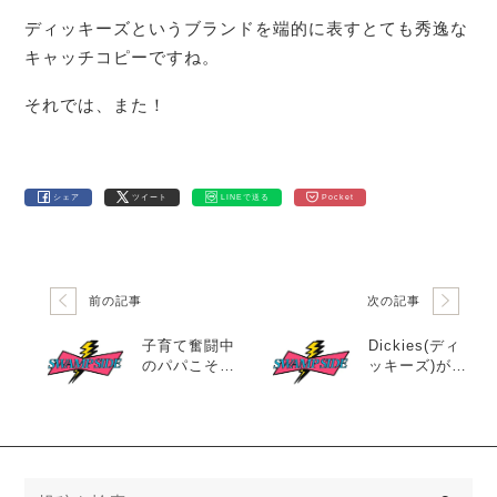
ディッキーズというブランドを端的に表すとても秀逸な
キャッチコピーですね。
それでは、また！
シェア
ツイート
LINEで送る
Pocket
前の記事
次の記事
子育て奮闘中
Dickies(ディ
のパパこそ、
ッキーズ)が採
チノパンの代
用している、
名詞「Dickies
T/Cツイル生地
874」が良い理
が万能素材す
由
ぎる件
検